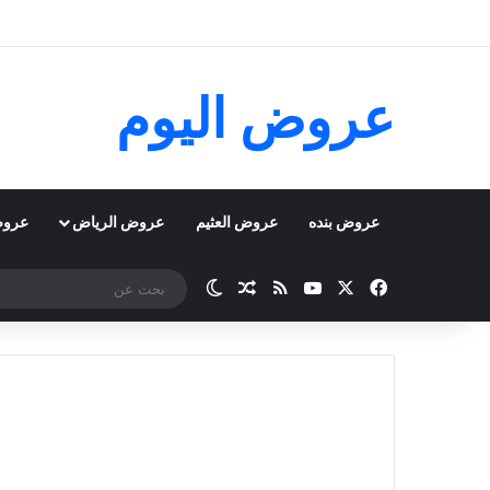
عروض اليوم
عروض بنده
عروض العثيم
عروض الرياض
عروض
‫X
فيسبوك
‫YouTube
ملخص الموقع RSS
مقال عشوائي
الوضع المظلم