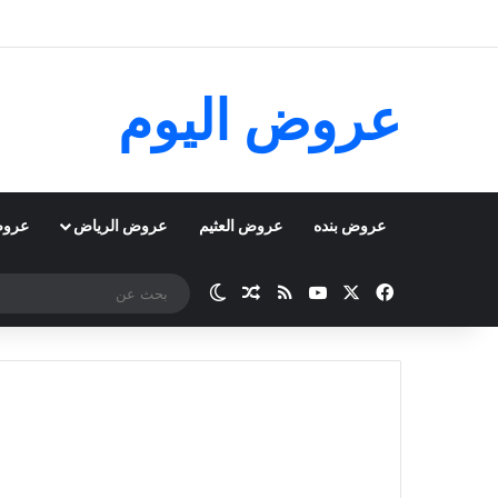
عروض اليوم
عروض بنده
عروض العثيم
عروض الرياض
عروض
‫X
فيسبوك
‫YouTube
ملخص الموقع RSS
مقال عشوائي
الوضع المظلم