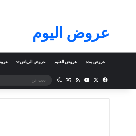
عروض اليوم
عروض بنده
عروض العثيم
عروض الرياض
عروض
‫X
فيسبوك
‫YouTube
ملخص الموقع RSS
مقال عشوائي
الوضع المظلم