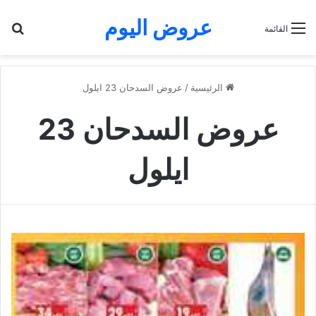
عروض اليوم
بح
القائمة
الرئيسية
/
عروض السدحان 23 ايلول
عروض السدحان 23
ايلول