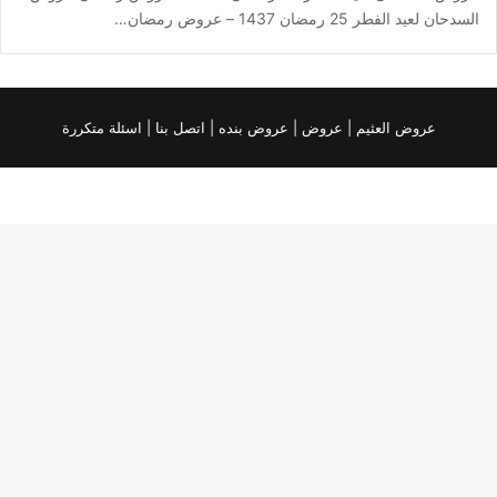
السدحان لعيد الفطر 25 رمضان 1437 – عروض رمضان…
عروض العثيم
|
عروض
|
عروض بنده |
اتصل بنا |
اسئلة متكررة