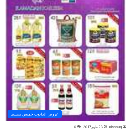
عروض الدانوب خميس مشيط
alsoouq
23 مايو,2017
0