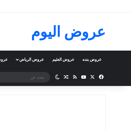
عروض اليوم
عروض بنده
عروض العثيم
عروض الرياض
عروض
‫X
فيسبوك
‫YouTube
ملخص الموقع RSS
مقال عشوائي
الوضع المظلم