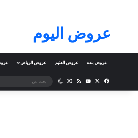
عروض اليوم
عروض بنده
عروض العثيم
عروض الرياض
عروض
‫X
فيسبوك
‫YouTube
ملخص الموقع RSS
مقال عشوائي
الوضع المظلم