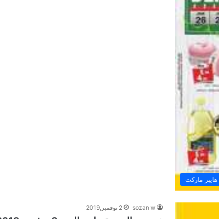
هايبر ماركت
sozan w
2 نوفمبر,2019