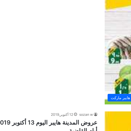
هايبر ماركت
sozan w
12 أكتوبر,2019
أيام القاضية