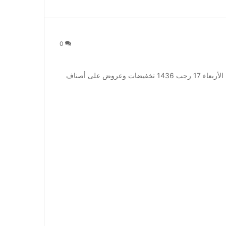
0
عروض التميمي 6 مايو 2015 عروض التميمي 6 مايو 2015 الأربعاء 17 رجب 1436 تخفيضات وعروض على أصناف