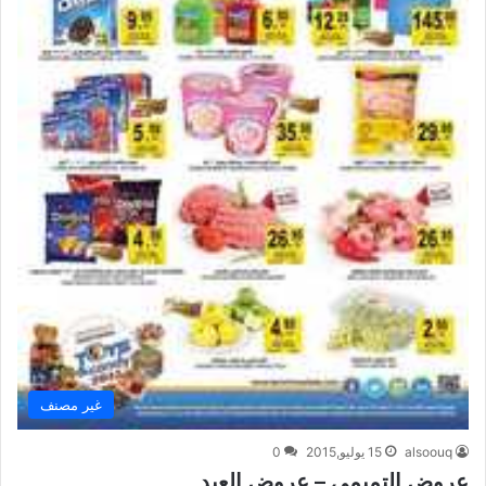
غير مصنف
alsoouq
15 يوليو,2015
0
عروض التميمي – عروض العيد