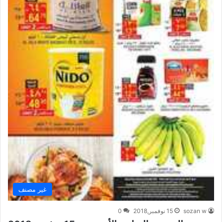
غير مصنف
sozan w
15 نوفمبر,2018
0