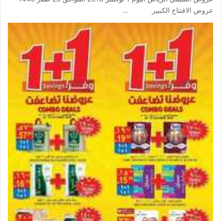
عروض الافتتاح الكببير …