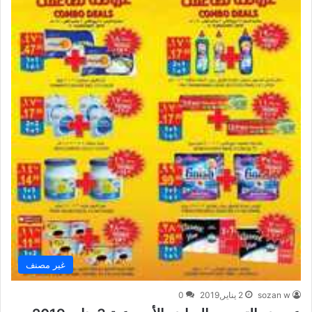
غير مصنف
sozan w
2 يناير,2019
0