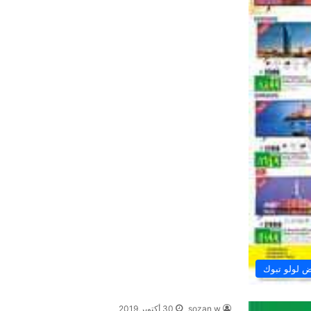
 لولو تبوك
sozan w
30 أكتوبر,2019