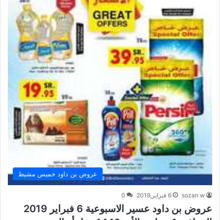
عروض بن داود خميس مشيط
sozan w
6 فبراير,2019
0
عروض بن داود عسير الاسبوعية 6 فبراير 2019