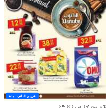
عروض الدانوب جدة
sozan w
13 فبراير,2019
0