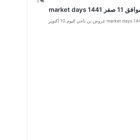
0
عروض بن ناجي اليوم 10 أكتوبر 2019 الموافق 11 صفر 1441 market days عروض بن ناجي اليوم 10 أكتوبر