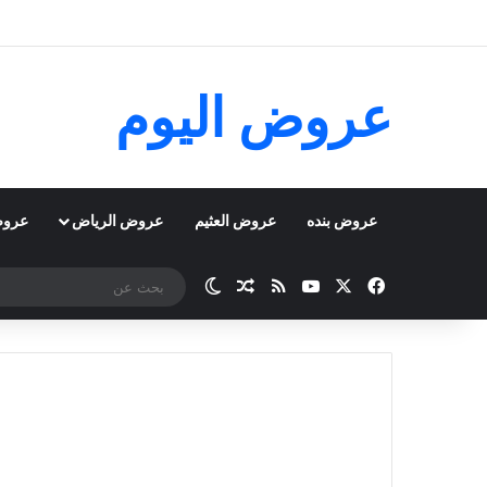
عروض اليوم
عروض بنده
عروض العثيم
عروض الرياض
عروض
‫X
فيسبوك
‫YouTube
ملخص الموقع RSS
مقال عشوائي
الوضع المظلم