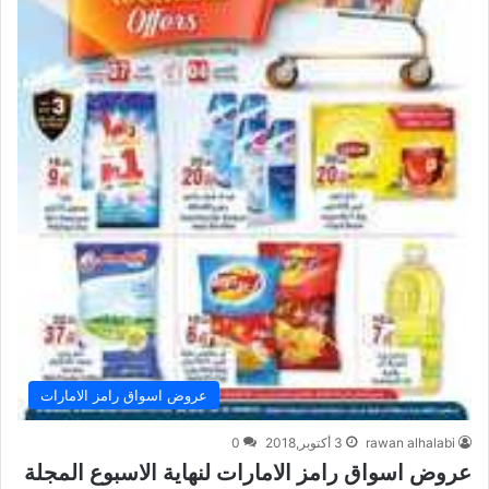
عروض اسواق رامز الامارات
rawan alhalabi
3 أكتوبر,2018
0
عروض اسواق رامز الامارات لنهاية الاسبوع المجلة