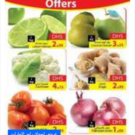
عروض اسواق رامز الامارات