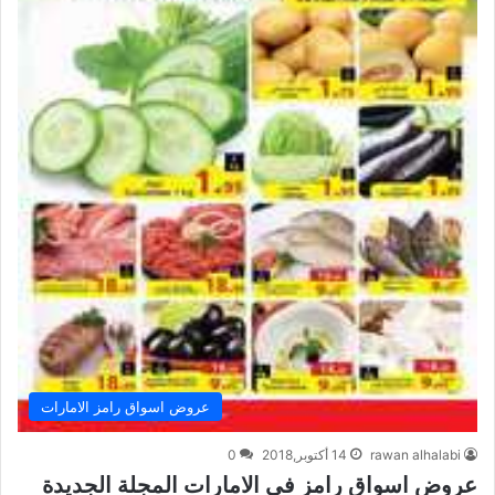
عروض اسواق رامز الامارات
rawan alhalabi
14 أكتوبر,2018
0
عروض اسواق رامز في الامارات المجلة الجديدة