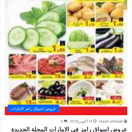
عروض اسواق رامز الامارات
rawan alhalabi
14 أكتوبر,2018
0
عروض اسواق رامز في الامارات المجلة الجديدة