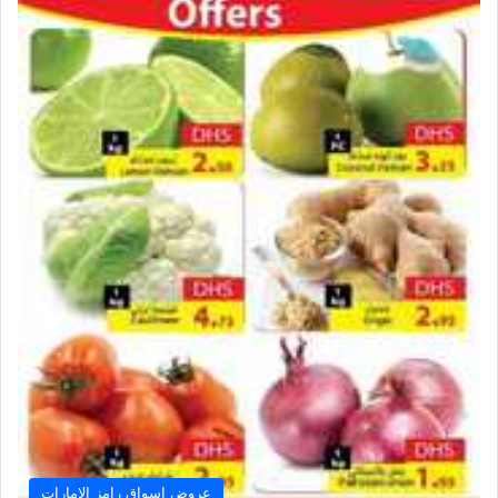
عروض اسواق رامز الامارات