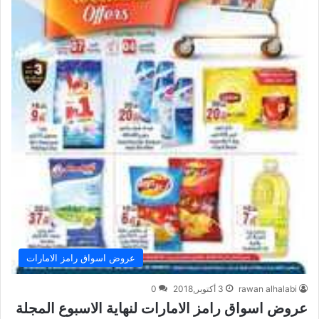
عروض اسواق رامز الامارات
rawan alhalabi
3 أكتوبر,2018
0
عروض اسواق رامز الامارات لنهاية الاسبوع المجلة