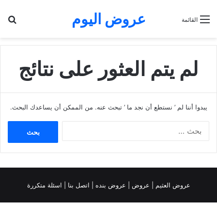
عروض اليوم
بح
القائمة
لم يتم العثور على نتائج
يبدوا أننا لم ’ نستطع أن نجد ما ’ تبحث عنه. من الممكن أن يساعدك البحث.
البحث
عن:
عروض العثيم
|
عروض
|
عروض بنده |
اتصل بنا |
اسئلة متكررة