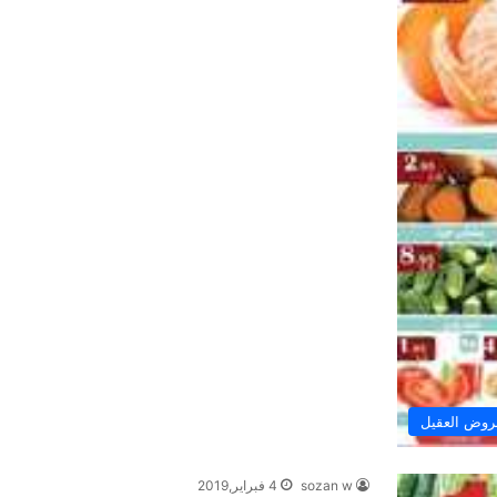
وض العقيل
sozan w
4 فبراير,2019