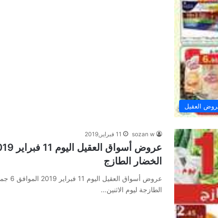
وض العقيل
sozan w
11 فبراير,2019
الخضار الطازج
الطازجة ليوم الاثنين…