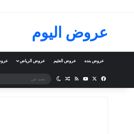
عروض اليوم
عروض بنده
عروض العثيم
عروض الرياض
عروض
‫X
فيسبوك
‫YouTube
ملخص الموقع RSS
مقال عشوائي
الوضع المظلم