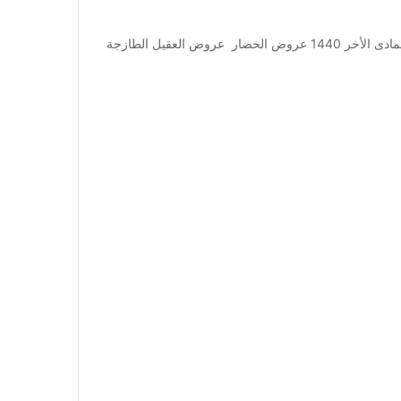
عروض أسواق العقيل اليوم 18 فبراير 2019 الموافق 13 جمادى الأخر 1440 عروض الخضار عروض العقيل الطازجة