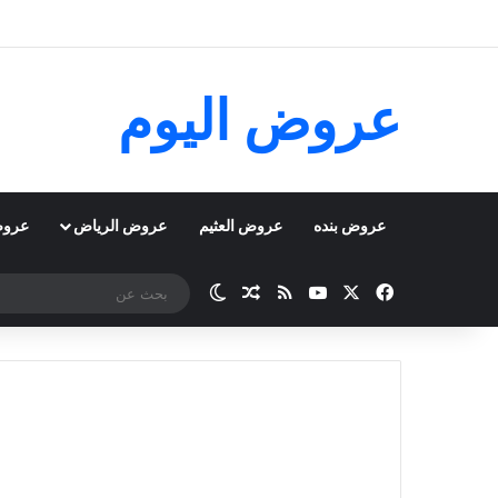
عروض اليوم
عروض بنده
عروض العثيم
عروض الرياض
عروض
‫X
فيسبوك
‫YouTube
ملخص الموقع RSS
مقال عشوائي
الوضع المظلم