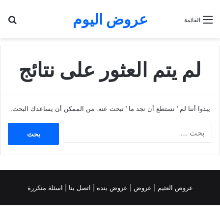
عروض اليوم
بح
القائمة
لم يتم العثور على نتائج
يبدوا أننا لم ’ نستطع أن نجد ما ’ تبحث عنه. من الممكن أن يساعدك البحث.
البحث
عن:
عروض العثيم
|
عروض
|
عروض بنده |
اتصل بنا |
اسئلة متكررة