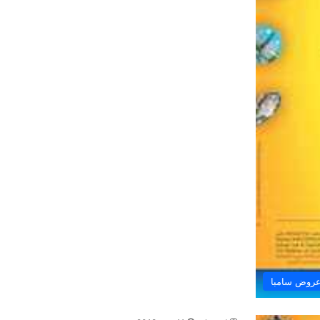
روض سامبا