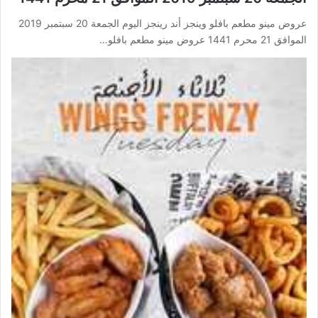
عروض مينو مطعم بافلو وينجز أند رينجز اليوم الجمعة 20 سبتمبر 2019
الموافق 21 محرم 1441 عروض مينو مطعم بافلو…