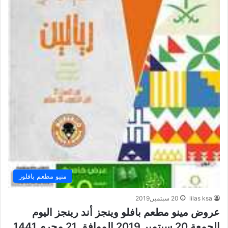
منيو مطعم بافلوز
lilas ksa
20 سبتمبر,2019
عروض مينو مطعم بافلو وينجز أند رينجز اليوم
الجمعة 20 سبتمبر 2019 الموافق 21 محرم 1441