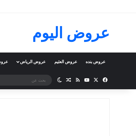
عروض اليوم
عروض بنده
عروض العثيم
عروض الرياض
عروض
‫X
فيسبوك
‫YouTube
ملخص الموقع RSS
مقال عشوائي
الوضع المظلم