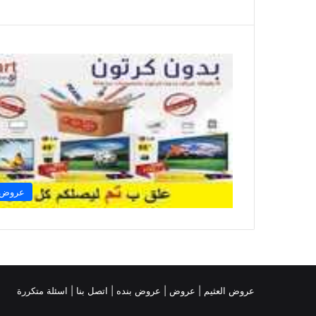
عروض ا
عروض العثيم
|
عروض
|
عروض بنده |
اتصل بنا |
اسئلة متكررة