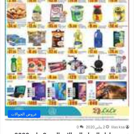
عروض الجوالات
lilas ksa
2 يناير,2020
0