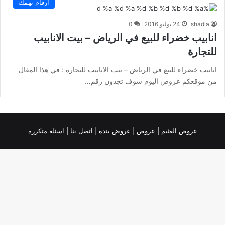
أرقام تهمك
shadia
24 يوليو,2016
0
انابيب خضراء للبيع في الرياض – بيت الانابيب
للتجارة
انابيب خضراء للبيع في الرياض – بيت الانابيب للتجارة : في هذا المقال
من موقعكم عروض اليوم سوف تجدون رقم…
عروض العثيم
|
عروض
|
عروض بنده |
اتصل بنا |
اسئلة متكررة