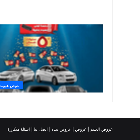
عوض هيوندا
عروض العثيم
|
عروض
|
عروض بنده |
اتصل بنا |
اسئلة متكررة