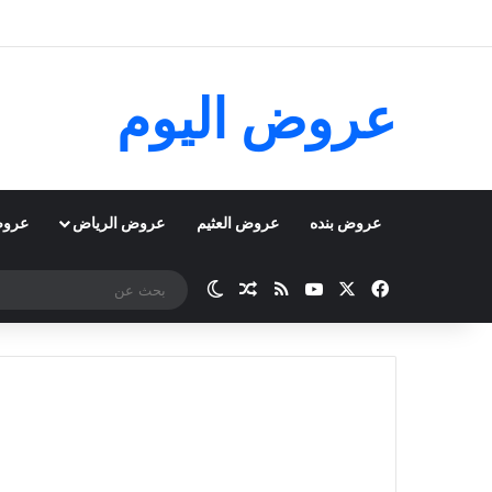
عروض اليوم
عروض بنده
عروض العثيم
عروض الرياض
عروض
‫X
فيسبوك
‫YouTube
ملخص الموقع RSS
مقال عشوائي
الوضع المظلم