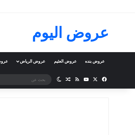
عروض اليوم
عروض بنده
عروض العثيم
عروض الرياض
عروض
‫X
فيسبوك
‫YouTube
ملخص الموقع RSS
مقال عشوائي
الوضع المظلم