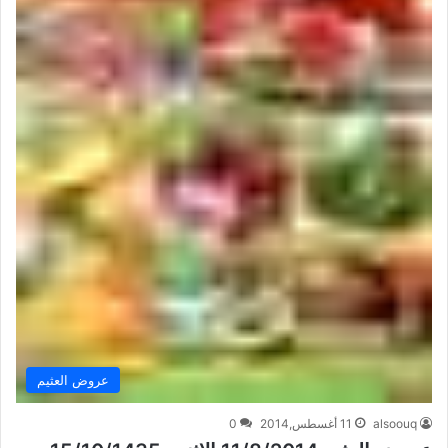
عروض العثيم
alsoouq
11 أغسطس,2014
0