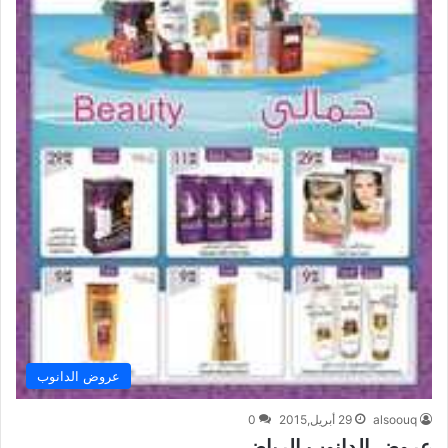
عروض الدانوب
alsoouq
29 أبريل,2015
0
عروض الدانوب الرياض