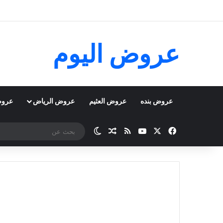
عروض اليوم
عروض بنده
عروض العثيم
عروض الرياض
عروض
‫X
فيسبوك
‫YouTube
ملخص الموقع RSS
مقال عشوائي
الوضع المظلم