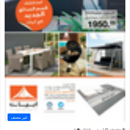
غير مصنف
shadia
7 نوفمبر,2015
0