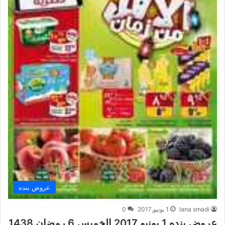
عروض بنده
lana smadi
1 يونيو,2017
0
عروض بنده 1 يونيو 2017 الخميس 6 رمضان 1438