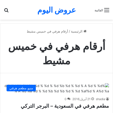
عروض اليوم
بح
القائمة
الرئيسية
/
أرقام هرفي في خميس مشيط
أرقام هرفي في خميس
مشيط
منيو مطعم هرفي
shadia
21 أبريل,2016
0
مطعم هرفي في السعودية – البرجر التركي