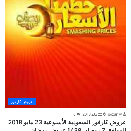
عروض كارفور
sozan w
22 مايو,2018
0
عروض كارفور السعودية الأسبوعية 23 مايو 2018
الموافق 7 رمضان 1439 عروض رمضان