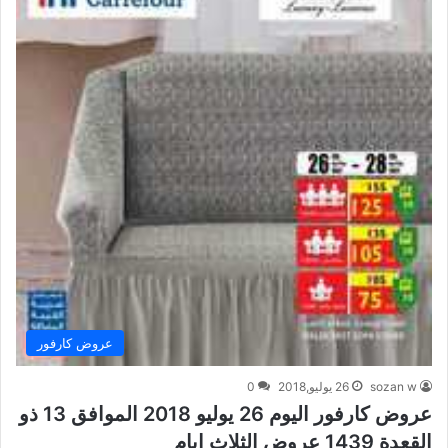
عروض كارفور
sozan w
26 يوليو,2018
0
عروض كارفور اليوم 26 يوليو 2018 الموافق 13 ذو
القعدة 1439 عروض الثلاث ايام