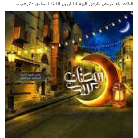
الثلاث ايام عروض كارفور اليوم 13 ابريل 2018 الموافق 27رجب…