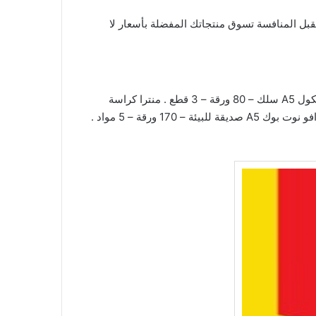
بل المنافسة تسوق منتجاتك المفضلة بأسعار لا
فانوس رمضان خشبي متوسط – 2 لون . كرة جرس . كرات لعب – 12 كرة . مجموعة لعبة بولينج داخل شبكة – 6 قطع . منترا كشكول A5 سلك – 80 ورقة – 3 قطع . منترا كراسة
مسطرة – 40 ورقة . كشكول سلك مسطر – 100 ورقة . منترا A5 كشكول – 40 ورقة . كشكول جامبو – 5 فاصل – 200 ورقة . برافو نوت بوك A5 صديقة للبيئة – 170 ورقة – 5 مواد .