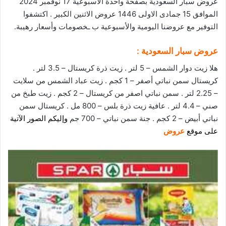
عروض سبار السعودية بصفحة واحدة الأسبوعية 17 نوفمبر 2024
الموافق 15 جمادى الاولى 1446 عروض الاثنين الكبير . اكتشفوا
التوفير مع
عروضنا
اليومية والأسبوعية ب ـخصومات وأسعار رهيبة.
عروض سبار السعودية
:
هلا زيت دوار الشمس – 5 لتر . زيت ذرة كريستال – 3.5 لتر .
كريستال سمن نباتي أصفر – 1 كجم . زيت عباد الشمس من سلايت
– 2.25 لتر . سمن نباتي اصفر من كريستال – 2 كجم . زيت طبخ من
صني – 4.4 لتر . عافية زيت ذرة بلس – 800 مل . كريستال سمن
نباتي أبيض – 2 كجم . جنة سمن نباتي – 700 جم
و
إليكم الصور الآتية
على
م
وقع
عروض