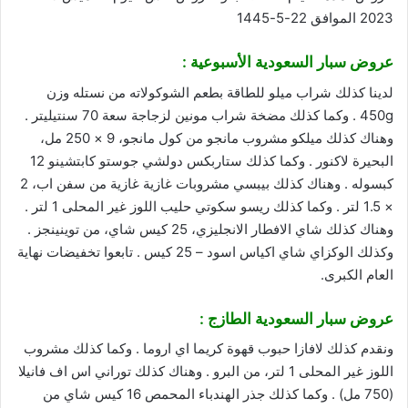
2023 الموافق 22-5-1445
عروض سبار السعودية الأسبوعية :
لدينا كذلك شراب ميلو للطاقة بطعم الشوكولاته من نستله وزن
450g . وكما كذلك مضخة شراب مونين لزجاجة سعة 70 سنتيليتر .
وهناك كذلك ميلكو مشروب مانجو من كول مانجو، 9 × 250 مل،
البحيرة لاكنور . وكما كذلك ستاربكس دولشي جوستو كابتشينو 12
كبسوله . وهناك كذلك بيبسي مشروبات غازية غازية من سفن اب، 2
× 1.5 لتر . وكما كذلك ريسو سكوتي حليب اللوز غير المحلى 1 لتر .
وهناك كذلك شاي الافطار الانجليزي، 25 كيس شاي، من توينينجز .
وكذلك الوكزاي شاي اكياس اسود – 25 كيس . تابعوا تخفيضات نهاية
العام الكبرى.
عروض سبار السعودية
الطازج :
ونقدم كذلك لافازا حبوب قهوة كريما اي اروما . وكما كذلك مشروب
اللوز غير المحلى 1 لتر، من البرو . وهناك كذلك توراني اس اف فانيلا
(750 مل) . وكما كذلك جذر الهندباء المحمص 16 كيس شاي من