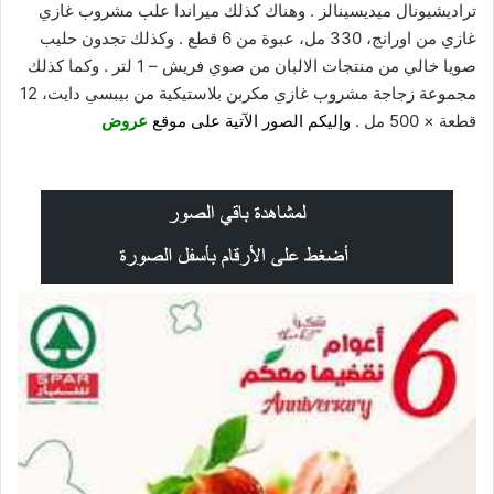
تراديشيونال ميديسينالز . وهناك كذلك ميراندا علب مشروب غازي
غازي من اورانج، 330 مل، عبوة من 6 قطع . وكذلك تجدون حليب
صويا خالي من منتجات الالبان من صوي فريش – 1 لتر . وكما كذلك
مجموعة زجاجة مشروب غازي مكربن بلاستيكية من بيبسي دايت، 12
قطعة × 500 مل .
وإليكم الصور الآتية على موقع
عروض