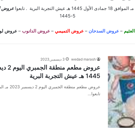
عروض 
5-1445
عثيم
–
عروض السدحان
–
عروض التميمي
–
عروض الدانوب
–
عروض لول
wedad marash
3 ديسمبر,2023
1445 هـ عيش التجربة البرية
تابعوا…