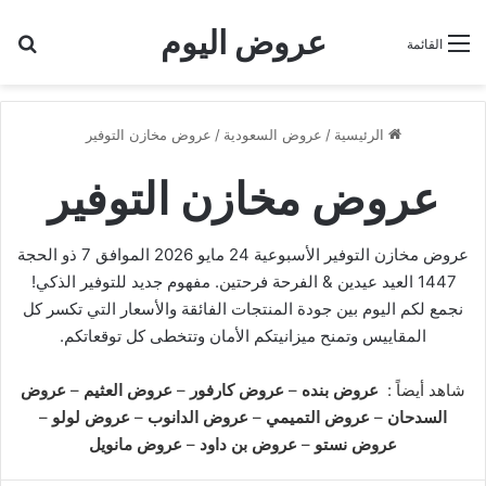
عروض اليوم
بح
القائمة
الرئيسية
/
عروض السعودية
/
عروض مخازن التوفير
عروض مخازن التوفير
عروض مخازن التوفير الأسبوعية 24 مايو 2026 الموافق 7 ذو الحجة
1447 العيد عيدين & الفرحة فرحتين. مفهوم جديد للتوفير الذكي!
نجمع لكم اليوم بين جودة المنتجات الفائقة والأسعار التي تكسر كل
المقاييس وتمنح ميزانيتكم الأمان وتتخطى كل توقعاتكم.
شاهد أيضاً :
عروض بنده
–
عروض كارفور
–
عروض العثيم
–
عروض
السدحان
–
عروض التميمي
–
عروض الدانوب
–
عروض لولو
–
عروض نستو
–
عروض بن داود
–
عروض مانويل