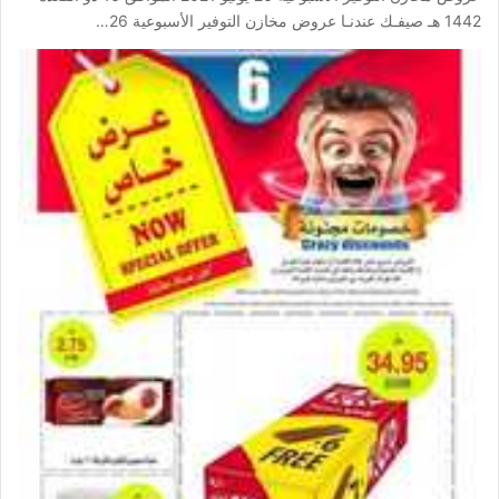
1442 هـ صيفـك عندنـا عروض مخازن التوفير الأسبوعية 26…