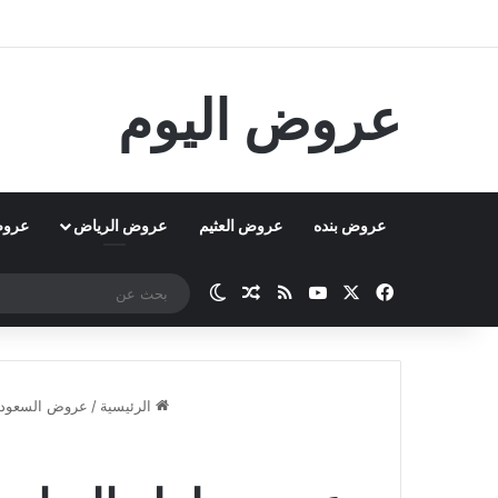
عروض اليوم
عروض بنده
عروض العثيم
عروض الرياض
عروض
‫X
فيسبوك
‫YouTube
ملخص الموقع RSS
مقال عشوائي
الوضع المظلم
الرئيسية
/
عروض السعودي