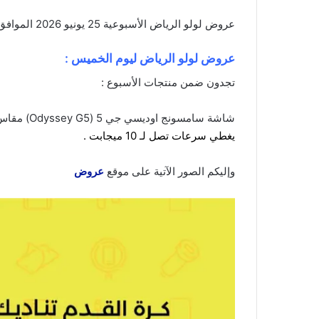
عروض لولو الرياض الأسبوعية 25 يونيو 2026 الموافق 10 محرم 1448 عروض هيا نتواصل . الجودة تصنع فرقاً والعروض تصنع قرارك! اختر الذكاء
عروض لولو الرياض ليوم الخميس :
تجدون ضمن منتجات الأسبوع :
شاشة سامسونج اوديسي جي 5 (Odyssey G5)
مقاس 27 بوصة مسطحة (
يغطي سرعات تصل لـ 10 ميجابت .
وإليكم الصور الآتية على موقع
عروض