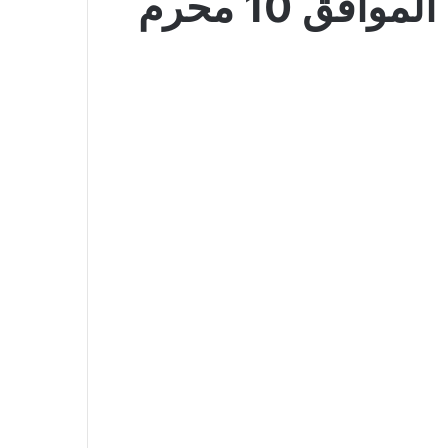
عروض لولو الرياض الأسبوعية 25 يونيو 2026 الموافق 10 محرم