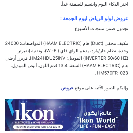
اختر الذكاء
اليوم
وابتسم للصفقة غداً.
عروض لولو الرياض ليوم الجمعة :
تجدون ضمن منتجات الأسبوع :
مكيف مخفي (Duct) هام (HAAM ELECTRIC) المواصفات
:
24000
وحدة، نظام حار/بارد، يدعم الواي فاي (Wi-Fi)، وتقنية إنفيرتر
(INVERTER 50/60 HZ) الموديل
:
HM24HDU25INV. فريزر أرضي
هام (HAAM ELECTRIC) السعة: 13.4 قدم اللون: أبيض الموديل:
HM570FR-023 .
وإليكم الصور الآتية على موقع
عروض