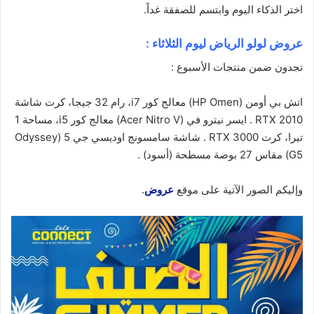
اختر الذكاء
اليوم
وابتسم للصفقة غداً.
عروض لولو الرياض ليوم الثلاثاء :
تجدون ضمن منتجات الأسبوع :
اتش بي أومن (HP Omen)
معالج كور i7، رام 32 جيجا، كرت شاشة
RTX 2010
.
ايسر نيترو في (Acer Nitro V)
معالج كور i5، مساحة 1
تيرا، كرت RTX 3000 .
شاشة سامسونج اوديسي جي 5 (Odyssey
G5)
مقاس 27 بوصة مسطحة (أسود) .
وإليكم الصور الآتية على موقع
عروض
.