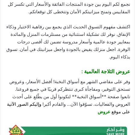
نجمع لكم اليوم بين
جودة
المنتجات الفائقة والأسعار التي تكسر كل
المقاييس وتمنح ميزانيتكم الأمان وتتخطى كل توقعاتكم.
اكتشف مفهوم التسوق الحديث الذي يجمع بين رفاهية الاختيار وذكاء
الإنفاق. نوفر لك تشكيلة استثنائية من مستلزمات المنزل والمائدة
بمعايير جودة عالمية وأسعار مدروسة تضمن لك أقصى درجات
الوفرة. اجعل منزلك يفيض بالجودة واجعل ميزانيتك في أمان. تسوق
بذكاء اليوم.
عروض الثلاجة العالمية :
وفر على مقاضي الشهر مع أسواق النخبة! أفضل الأسعار، وعروض
تستحق التوفير، ومفاجأة كبرى تنتظركم قريبًا في جميع فروعنا.
تابعوا صفحة **أسواق النخبة** لتكونوا أول من يطّلع على أحدث
العروض والفعاليات. تسوّقوا الآن… والقادم أكبر!
وإليكم الصور الآتية
على موقع
عروض