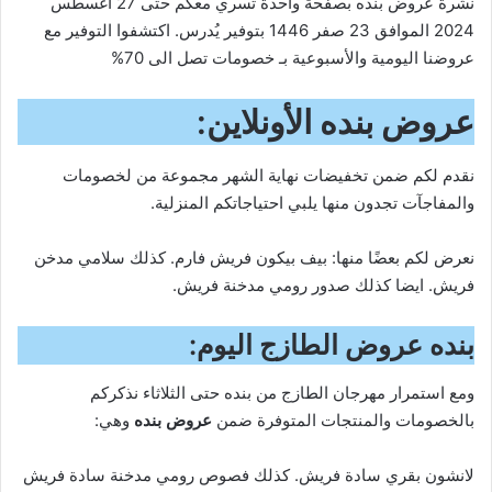
نشرة عروض بنده بصفحة واحدة تسري معكم حتى 27 أغسطس
2024 الموافق 23 صفر 1446 بتوفير يُدرس. اكتشفوا التوفير مع
عروضنا
اليومية والأسبوعية بـ خصومات تصل الى 70%
عروض بنده الأونلاين:
نقدم لكم ضمن تخفيضات نهاية الشهر مجموعة من لخصومات
والمفاجآت تجدون منها يلبي احتياجاتكم المنزلية.
نعرض لكم بعضًا منها: بيف بيكون فريش فارم. كذلك سلامي مدخن
فريش. ايضا كذلك صدور رومي مدخنة فريش.
بنده عروض الطازج اليوم:
ومع استمرار مهرجان الطازج من بنده حتى الثلاثاء نذكركم
بالخصومات والمنتجات المتوفرة ضمن
عروض بنده
وهي:
لانشون بقري سادة فريش. كذلك فصوص رومي مدخنة سادة فريش