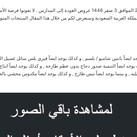
عروض بنده بصفحة واحدة الأسبوعية 7 أغسطس 2024 الموافق 3 صفر 1446 عروض العودة
لكة العربية السعودية وسنعرض لكم من خلال هذا المقال المنتجات المتو
ه , و بينما يوجد ايضاً تيس طازج , و كذلك يوجد ايضاً مكدوس محشي بالجوز