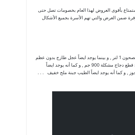
 إلى المدارس . لا تفوتوا فرصة الأستمتاع بأقوى العروض لهذا العام بخصومات تصل حتى
فرة ضمن العرض والتي تهم الأسرة بجميع الأشكال
نقدم لكم خصومات حصرية لهذا الأسبوع : و كما أنه يوجد ايضاً بانتين شامبو / بلسم , و كذلك يوجد ايضاً فيري بلس سائل غسيل الصحون 1 لتر , و بينما يوجد ايضاً عجل طازج بدون عظم
كتف , و كذلك يوجد ايضاً خروف بربري طازج , و كما أنه يوجد ايضاً التنمية صدور دجاج بدون عظم طازجة , و كذلك يوجد ايضاً انتاج قطع دجاج مشكلة 900 جم , و كما أنه يوجد ايضاً
 , و كما أنه يوجد ايضاً الطيب جبنة ملح خفيف . . .