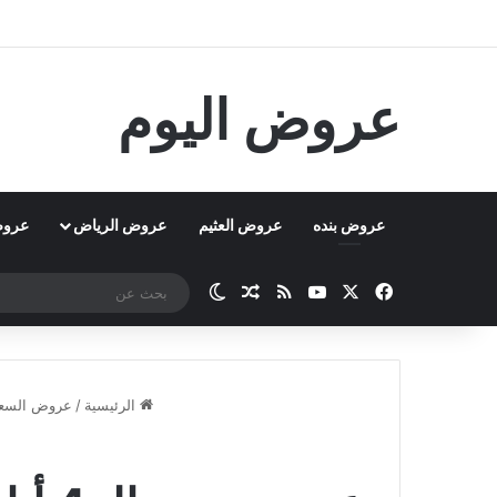
عروض اليوم
عروض بنده
عروض العثيم
عروض الرياض
عروض
‫X
فيسبوك
‫YouTube
ملخص الموقع RSS
مقال عشوائي
الوضع المظلم
الرئيسية
/
عروض السعو