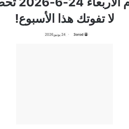
عروض بنده 
لا تفوتك هذا الأسبوع!
3orod
24 يونيو,2026