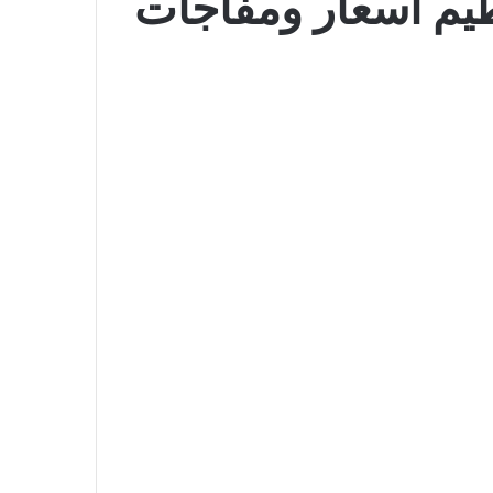
الـ 4 أيام الأربعاء 24-6-2026 تحطيم أسعار ومفاجآت