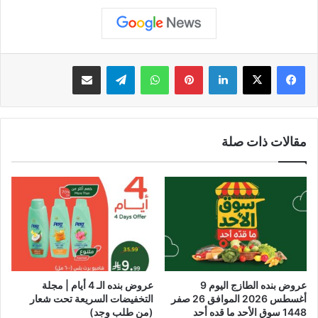
لينكدإن
بينتيريست
واتساب
تيلقرام
مشاركة عبر البريد
مقالات ذات صلة
عروض بنده الطازج اليوم 9
عروض بنده الـ 4 أيام | مجلة
أغسطس 2026 الموافق 26 صفر
التخفيضات السريعة تحت شعار
1448 سوق الأحد ما قده أحد
(من طلب وجد)