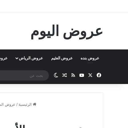
عروض اليوم
عروض بنده
عروض العثيم
عروض الرياض
عروض
‫X
فيسبوك
‫YouTube
ملخص الموقع RSS
مقال عشوائي
الوضع المظلم
الرئيسية
/
عروض الس