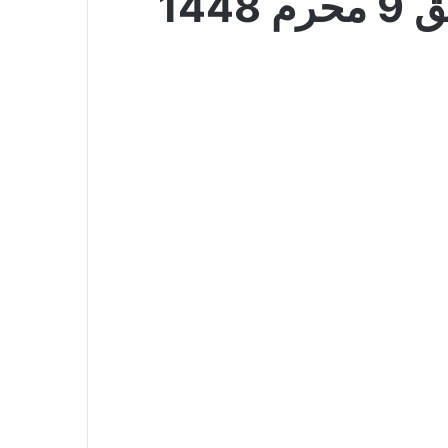
عروض بنده الأسبوعية 24 يونيو 2026 الموافق 9 محرم 1448