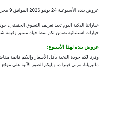
عروض بنده الأسبوعية 24 يونيو 2026 الموافق 9 محرم 1448 لحظات نعيشها معاكم. لا تساوم على الجودة!
خياراتنا الذكية اليوم تعيد تعريف التسوق الحقيقي، جو
خيارات استثنائية تضمن لكم نمط حياة متميز وقيمة شر
عروض بنده لهذا الأسبوع:
وفرنا لكم جودة النخبة بأقل الأسعار وإليكم قائمة مقا
ماليزيانا، مربى فيتراك. وإليكم الصور الآتية على موقع
ع