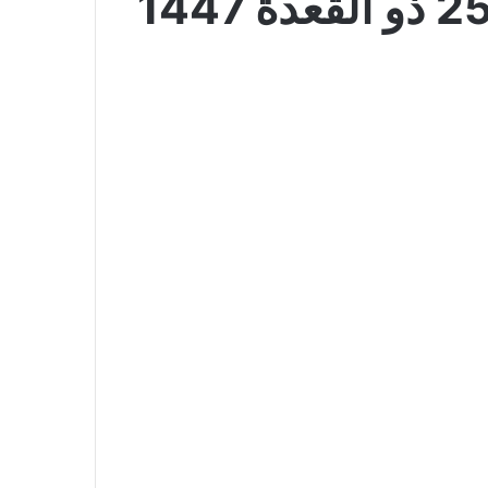
عروض بنده الأسبوعية 13 مايو 2026 الموافق 25 ذو القعدة 1447