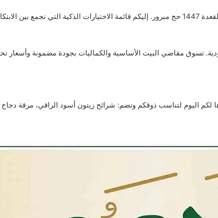
عروض بنده الأسبوعية 13 مايو 2026 الموافق 25 ذو القعدة 1447 حج مبرور. إليكم قائمة الاختيارات ا
ية. تسوق مقاضي البيت الأساسية والكماليات بجودة مضمونة وأسعار تحطم 
ا لكم اليوم لتناسب ذوقكم وتضم: شرائح زيتون أسود الراقي، مرقة دجاج 